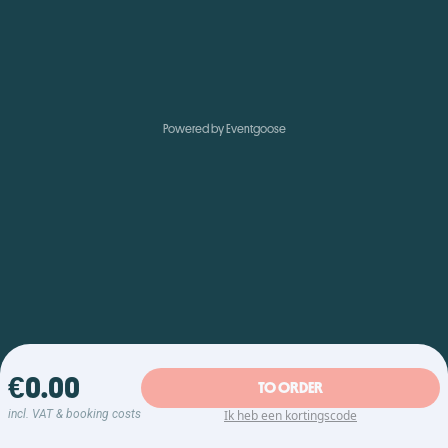
Powered by Eventgoose
€0.00
TO ORDER
incl. VAT & booking costs
Ik heb een kortingscode