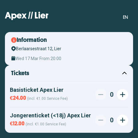
Apex // Lier
EN
Information
Berlaarsestraat 12, Lier
Wed 17 Mar From 20:00
Tickets
Basisticket Apex Lier
0
€24.00
(incl. €1.00 Service Fee)
Jongerenticket (<18j) Apex Lier
0
€12.00
(incl. €1.00 Service Fee)