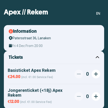
Apex // Rekem
EN
Information
Patersstraat 36, Lanaken
Fri 4 Dec From 20:00
Tickets
Basisticket Apex Rekem
0
€24.00
(incl. €1.00 Service Fee)
Jongerenticket (<18j) Apex
Rekem
0
€12.00
(incl. €1.00 Service Fee)