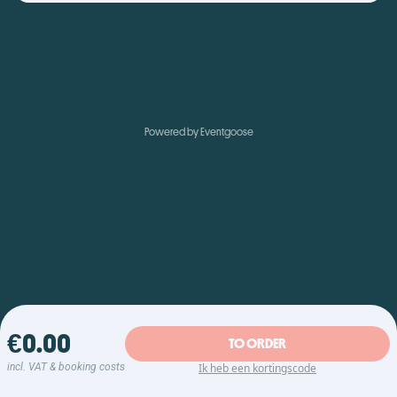
Powered by Eventgoose
€0.00
TO ORDER
incl. VAT & booking costs
Ik heb een kortingscode